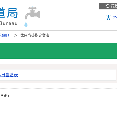
行
ア
水道局）
休日当番指定業者
休日当番表
開きます