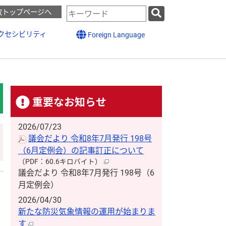
検
政トップページへ
索
キ
クセシビリティ
Foreign Language
ー
ワ
ー
ド
重要なお知らせ
2026/07/23
議会だより 令和8年7月発行 198号
（6月定例会）の記事訂正について
（PDF：60.6キロバイト）
議会だより 令和8年7月発行 198号（6
月定例会）
2026/04/30
新たな防災気象情報の運用が始まりま
す