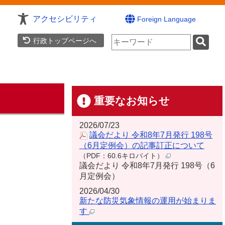
アクセシビリティ
Foreign Language
検
行政トップページへ
索
キ
ー
ワ
ー
ド
重要なお知らせ
2026/07/23
議会だより 令和8年7月発行 198号
（6月定例会）の記事訂正について
（PDF：60.6キロバイト）
議会だより 令和8年7月発行 198号（6
月定例会）
2026/04/30
新たな防災気象情報の運用が始まりま
す