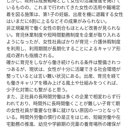
しかし、政府は成長戦略として女性の活躍推進を掲げて
いるものの、これまで行われてきた女性の活用や職場定
着を図る施策は、第1子の妊娠、出産を機に退職する女性
はいまだに6割に上るなどその成果がみられない。
非正規雇用で働く女性の割合もほとんど改善が見られな
い。育児休業制度や短時間勤務制度を企業が取り入れる
ようになったが、女性社員ばかりが育児・介護休暇制度
を利用し、利用期間が長期化することによるキャリア形
成の遅れも指摘される。
確かに育児をしながら働き続けられる条件は整備されつ
つあるが、現状は、女性が十分に活躍できる社会環境が
整っているとは言い難い状況にある。出産、育児を経て
も働きキャリアを積み上げる風土や仕組みをつくれば、
少子化対策にも繋がると思う。
また、正社員の長時間労働は多くの企業で相変わらず行
われており、時間外に長時間働くことが難しい子育て期
の女性社員が重要な仕事に就けない原因の一つとなって
いる。時間外労働の慣行の是正をはじめ、短縮労働や在
宅勤務の推進、幼児や学齢期の児童の養育場所の確保が