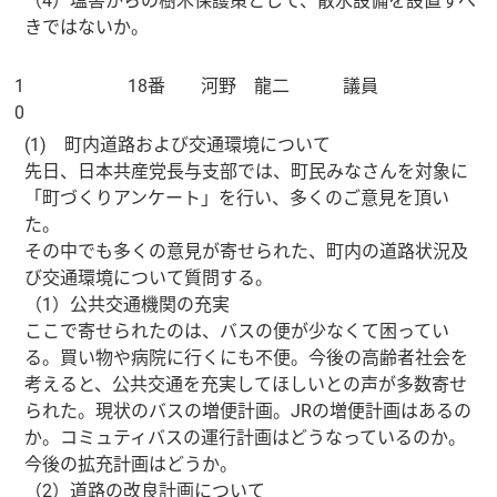
（4）塩害からの樹木保護策として、散水設備を設置すべ
きではないか。
1
18番 河野 龍二 議員
0
(1) 町内道路および交通環境について
先日、日本共産党長与支部では、町民みなさんを対象に
「町づくりアンケート」を行い、多くのご意見を頂い
た。
その中でも多くの意見が寄せられた、町内の道路状況及
び交通環境について質問する。
（1）公共交通機関の充実
ここで寄せられたのは、バスの便が少なくて困ってい
る。買い物や病院に行くにも不便。今後の高齢者社会を
考えると、公共交通を充実してほしいとの声が多数寄せ
られた。現状のバスの増便計画。JRの増便計画はあるの
か。コミュティバスの運行計画はどうなっているのか。
今後の拡充計画はどうか。
（2）道路の改良計画について