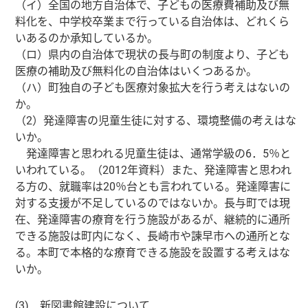
（イ）全国の地方自治体で、子どもの医療費補助及び無
料化を、中学校卒業まで行っている自治体は、どれくら
いあるのか承知しているか。
（ロ）県内の自治体で現状の長与町の制度より、子ども
医療の補助及び無料化の自治体はいくつあるか。
（ハ）町独自の子ども医療対象拡大を行う考えはないの
か。
（2）発達障害の児童生徒に対する、環境整備の考えはな
いか。
発達障害と思われる児童生徒は、通常学級の6．5％と
いわれている。（2012年資料）また、発達障害と思われ
る方の、就職率は20％台とも言われている。発達障害に
対する支援が不足しているのではないか。長与町では現
在、発達障害の療育を行う施設があるが、継続的に通所
できる施設は町内になく、長崎市や諫早市への通所とな
る。本町で本格的な療育できる施設を設置する考えはな
いか。
(3) 新図書館建設について