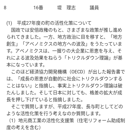
8
16番 堤 理志 議員
(1) 平成27年度の町の活性化策について
国政では安倍政権のもと、さまざまな政策が推し進め
られてきました。一方、地方政治に目を移すと、「地方
創生」「アベノミクスの地方への波及」をうたっていま
す。アベノミクスは、一握りの大企業に恩恵を与え、そ
れによる波及効果をねらう「トリクルダウン理論」が基
本になっています。
このほど経済協力開発機構（OECD）が出した報告書で
は、「成長の恩恵が自動的に社会にトリクルダウンする
ことはない」と指摘し、事実上トリクルダウン理論は破
たんしました。そして日本に対しても、格差の拡大が成
長を押し下げていると指摘しました。
そこで質問しますが、平成27年度、長与町としてどの
ような活性化策を行う考えなのか質問します。
（1）地元商工業の活性化支援策（住宅リフォーム助成制
度の考えを含む）