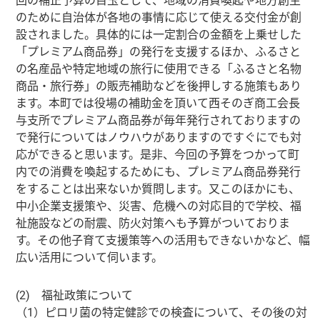
回の補正予算の目玉として、地域の消費喚起や地方創生
のために自治体が各地の事情に応じて使える交付金が創
設されました。具体的には一定割合の金額を上乗せした
「プレミアム商品券」の発行を支援するほか、ふるさと
の名産品や特定地域の旅行に使用できる「ふるさと名物
商品・旅行券」の販売補助などを後押しする施策もあり
ます。本町では役場の補助金を頂いて西そのぎ商工会長
与支所でプレミアム商品券が毎年発行されておりますの
で発行についてはノウハウがありますのですぐにでも対
応ができると思います。是非、今回の予算をつかって町
内での消費を喚起するためにも、プレミアム商品券発行
をすることは出来ないか質問します。又このほかにも、
中小企業支援策や、災害、危機への対応目的で学校、福
祉施設などの耐震、防火対策へも予算がついておりま
す。その他子育て支援策等への活用もできないかなど、幅
広い活用について伺います。
(2) 福祉政策について
（1）ピロリ菌の特定健診での検査について、その後の対