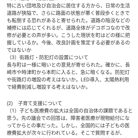
特に古い団地及び自治会に居住する方から、日常の生活
道路が狭隘で、さらに路面の状態が悪く普段歩くときで
も転倒する恐れがあると寄せられた。道路の陥没などの
補修には応じてくれるが、道路全体がデコボコなので改
修が必要との声が多い。こうした現状を町はどの様に把
握しているか。今後、改良計画を策定する必要があるの
ではないか
（3）街路灯・防犯灯の設置について
長与町は一様に暗いとの意見が寄せられた。確かに、長
崎市や時津町から本町に入ると、急に暗くなる。防犯灯
や街路灯の増設の考えはないか。LED導入、太陽熱利用
で経費削減し増設する考えはないか。
(2) 子育て支援について
（1）子ども医療費の拡大は全国の自治体の課題であると
思う。先の議会での回答は、障害者医療が現物給付にな
ってからとの事だった。しかし、全国的には子どもの医
療費拡大が次々に行われている。そこで質問するが、