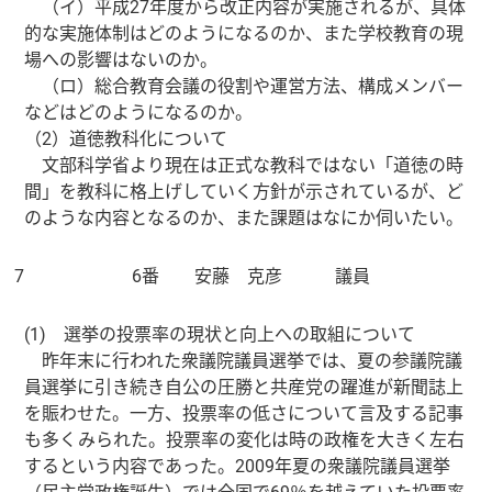
（イ）平成27年度から改正内容が実施されるが、具体
的な実施体制はどのようになるのか、また学校教育の現
場への影響はないのか。
（ロ）総合教育会議の役割や運営方法、構成メンバー
などはどのようになるのか。
（2）道徳教科化について
文部科学省より現在は正式な教科ではない「道徳の時
間」を教科に格上げしていく方針が示されているが、ど
のような内容となるのか、また課題はなにか伺いたい。
7
6番 安藤 克彦 議員
(1) 選挙の投票率の現状と向上への取組について
昨年末に行われた衆議院議員選挙では、夏の参議院議
員選挙に引き続き自公の圧勝と共産党の躍進が新聞誌上
を賑わせた。一方、投票率の低さについて言及する記事
も多くみられた。投票率の変化は時の政権を大きく左右
するという内容であった。2009年夏の衆議院議員選挙