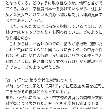
となってくる。どのように取り組むのか。他町と差がで
てくる。なお、幸福度日本一を掲げていながら、住民に
多大な負担をかけている資源化物収集制度は即刻見直す
べきである、どうか。
また、そのためには以前から指摘しているように、人
材の育成やトップの在り方も問われている。どのように
取り組むのか。
これからは、一合升の中での、歯みがき行政（磨いた
けれど虫歯になるなどと同じように表面だけの中身が伴
わない行政）や仲人行政（良い事ばかり並べる仲人さん
と同じように、良い事ばかり並べる行政）から脱却すべ
きである。どのように考えるか。
(2) 少子化対策や高齢化対策について
以前、少子化対策として第3子より出産祝金制度を提案し
てきたがその後はどうなっているか。
また、少子化になる、小・中学校の統廃合の問題が文部
科学省より発表された。県下でも小学校17市町で140