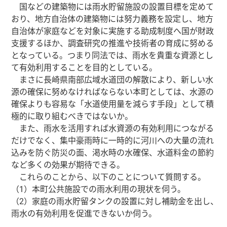
国などの建築物には雨水貯留施設の設置目標を定めて
おり、地方自治体の建築物には努力義務を設定し、地方
自治体が家庭などを対象に実施する助成制度へ国が財政
支援するほか、調査研究の推進や技術者の育成に努める
となっている。つまり同法では、雨水を貴重な資源とし
て有効利用することを目的としている。
まさに長崎県南部広域水道団の解散により、新しい水
源の確保に努めなければならない本町としては、水源の
確保よりも容易な「水道使用量を減らす手段」として積
極的に取り組むべきではないか。
また、雨水を活用すれば水資源の有効利用につながる
だけでなく、集中豪雨時に一時的に河川への大量の流れ
込みを防ぐ防災の面、渇水時の水確保、水道料金の節約
など多くの効果が期待できる。
これらのことから、以下のことについて質問する。
（1）本町公共施設での雨水利用の現状を伺う。
（2）家庭の雨水貯留タンクの設置に対し補助金を出し、
雨水の有効利用を促進できないか伺う。