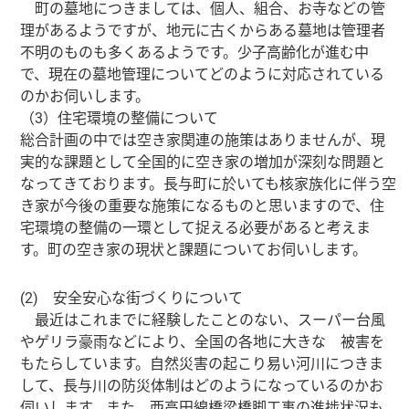
町の墓地につきましては、個人、組合、お寺などの管
理があるようですが、地元に古くからある墓地は管理者
不明のものも多くあるようです。少子高齢化が進む中
で、現在の墓地管理についてどのように対応されている
のかお伺いします。
（3）住宅環境の整備について
総合計画の中では空き家関連の施策はありませんが、現
実的な課題として全国的に空き家の増加が深刻な問題と
なってきております。長与町に於いても核家族化に伴う空
き家が今後の重要な施策になるものと思いますので、住
宅環境の整備の一環として捉える必要があると考えま
す。町の空き家の現状と課題についてお伺いします。
(2) 安全安心な街づくりについて
最近はこれまでに経験したことのない、スーパー台風
やゲリラ豪雨などにより、全国の各地に大きな 被害を
もたらしています。自然災害の起こり易い河川につきま
して、長与川の防災体制はどのようになっているのかお
伺いします。また、西高田線橋梁橋脚工事の進捗状況も