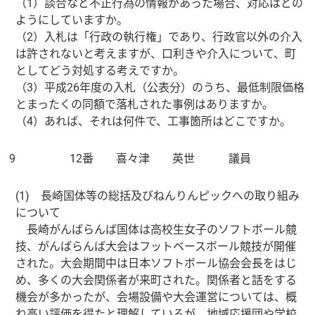
（1）談合など不正行為の情報があった場合、対応はどの
ようにしていますか。
（2）入札は「行政の執行権」であり、行政官以外の介入
は許されないと考えますが、口利きや介入について、町
としてどう対処する考えですか。
（3）平成26年度の入札（公表分）のうち、最低制限価格
とまったくの同額で落札された事例はありますか。
（4）あれば、それは何件で、工事箇所はどこですか。
9
12番 喜々津 英世 議員
(1) 長崎国体等の総括及びねんりんピックへの取り組み
について
長崎がんばらんば国体は高校生女子のソフトボール競
技、がんばらんば大会はフットベースボール競技が開催
された。大会期間中は日本ソフトボール協会会長をはじ
め、多くの大会関係者が来町された。関係者と話をする
機会が多かったが、会場設備や大会運営については、概
ね高い評価を得たと理解しているが、地域応援団や学校