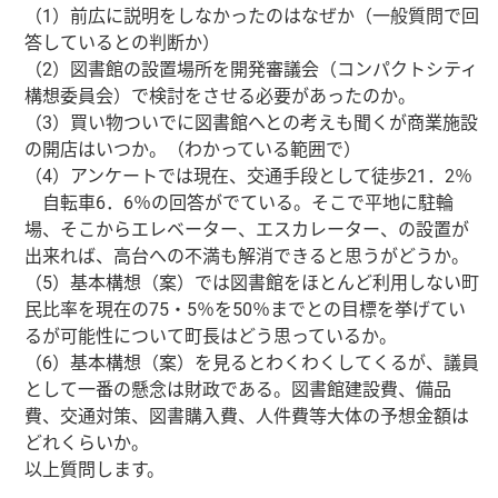
（1）前広に説明をしなかったのはなぜか（一般質問で回
答しているとの判断か）
（2）図書館の設置場所を開発審議会（コンパクトシティ
構想委員会）で検討をさせる必要があったのか。
（3）買い物ついでに図書館へとの考えも聞くが商業施設
の開店はいつか。（わかっている範囲で）
（4）アンケートでは現在、交通手段として徒歩21．2％
自転車6．6％の回答がでている。そこで平地に駐輪
場、そこからエレベーター、エスカレーター、の設置が
出来れば、高台への不満も解消できると思うがどうか。
（5）基本構想（案）では図書館をほとんど利用しない町
民比率を現在の75・5％を50％までとの目標を挙げてい
るが可能性について町長はどう思っているか。
（6）基本構想（案）を見るとわくわくしてくるが、議員
として一番の懸念は財政である。図書館建設費、備品
費、交通対策、図書購入費、人件費等大体の予想金額は
どれくらいか。
以上質問します。