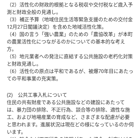
（2）活性化の財政的根拠となる税収や交付税など歳入予
測と財政全般の見通し。
（3）補正予算（地域住民生活等緊急支援のための交付金
12月27日閣議決定）を含めた地域活性化策。
（4）国の言う「強い農業」のための「農協改革」が本町
の農業活性化につながるのかについての基本的な考え
方。
（5）地元業者への発注に直結する公共施設の老朽化対策
と財政見通し。
（6）活性化の原点は平和であるが、被爆70年目にあたっ
ての平和事業の充実策。
(2) 公共工事入札について
住民の共有財産である公共施設などの建設にあたって
は、暴力団の排除、不正行為、談合等の排除、適性な施
工、および地場産業の育成など、さまざまな配慮が必要
と思われます。進展状況は現在どの様になっているのか伺
います。