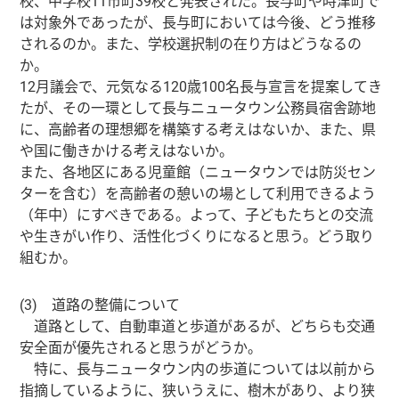
校、中学校11市町39校と発表された。長与町や時津町で
は対象外であったが、長与町においては今後、どう推移
されるのか。また、学校選択制の在り方はどうなるの
か。
12月議会で、元気なる120歳100名長与宣言を提案してき
たが、その一環として長与ニュータウン公務員宿舎跡地
に、高齢者の理想郷を構築する考えはないか、また、県
や国に働きかける考えはないか。
また、各地区にある児童館（ニュータウンでは防災セン
ターを含む）を高齢者の憩いの場として利用できるよう
（年中）にすべきである。よって、子どもたちとの交流
や生きがい作り、活性化づくりになると思う。どう取り
組むか。
(3) 道路の整備について
道路として、自動車道と歩道があるが、どちらも交通
安全面が優先されると思うがどうか。
特に、長与ニュータウン内の歩道については以前から
指摘しているように、狭いうえに、樹木があり、より狭