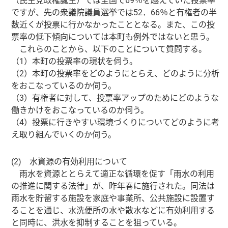
（民主党政権誕生）では全国で69％を越えていた投票率
ですが、先の衆議院議員選挙では52．66％と有権者の半
数近くが投票に行かなかったこととなる。また、この投
票率の低下傾向については本町も例外ではないと思う。
これらのことから、以下のことについて質問する。
（1）本町の投票率の現状を伺う。
（2）本町の投票率をどのようにとらえ、どのように分析
をおこなっているのか伺う。
（3）有権者に対して、投票率アップのためにどのような
働きかけをおこなっているのか伺う。
（4）投票に行きやすい環境づくりについてどのように考
え取り組んでいくのか伺う。
(2) 水資源の有効利用について
雨水を資源ととらえて適正な循環を促す「雨水の利用
の推進に関する法律」が、昨年春に施行された。同法は
雨水を貯留する施設を家庭や事業所、公共施設に設置す
ることを通じ、水洗便所の水や散水などに有効利用する
と同時に、洪水を抑制することを狙っている。