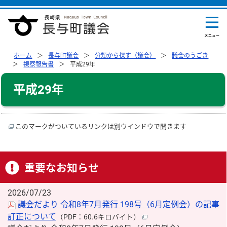
ホーム
長与町議会
分類から探す（議会）
議会のうごき
視察報告書
平成29年
平成29年
このマークがついているリンクは別ウインドウで開きます
重要なお知らせ
2026/07/23
議会だより 令和8年7月発行 198号（6月定例会）の記事
訂正について
（PDF：60.6キロバイト）