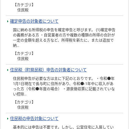
【カテゴリ】
住民税
確定申告の対象者について
国に納める所得税の申告を確定申告と呼びます。 (1)確定申告
の義務がある方 ・自営業者の方や複数の種類の所得の合計が
一定の金額を超える方など、所得税を新たに、または追加で
納…
【カテゴリ】
住民税
住民税（町県民税）申告の対象者について
住民税申告が必要な方は主に下記のとおりです。 ・令和●年
1月1日現在で長与町に住所があり、令和●-1年中に収入があ
った方（令和●年度の場合） ・源泉徴収票に記載されていな
い控除…
【カテゴリ】
住民税
住民税の申告対象について
基本的には申告は不要です。しかし、公営住宅に入居してい