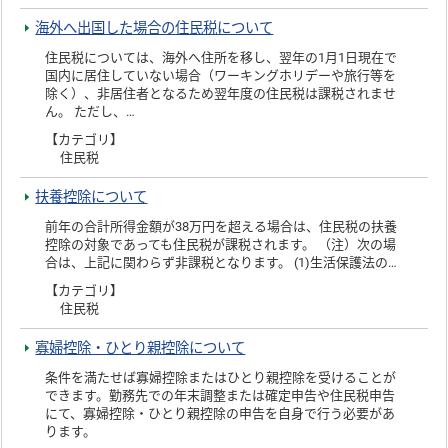
海外へ出国した場合の住民税について
住民税については、海外へ住所を移し、翌年の1月1日現在で
国内に居住していない場合（ワーキングホリデーや旅行等を
除く）、非居住者となるため翌年度の住民税は課税されませ
ん。 ただし、…
【カテゴリ】
住民税
扶養控除について
前年の合計所得金額が38万円を超える場合は、住民税の扶養
控除の対象であっても住民税が課税されます。 （注）次の場
合は、上記に関わらず非課税となります。 (1)生活保護法の…
【カテゴリ】
住民税
寡婦控除・ひとり親控除について
条件を満たせば寡婦控除またはひとり親控除を受けることが
できます。勤務先での年末調整または確定申告や住民税申告
にて、寡婦控除・ひとり親控除の申告を自身で行う必要があ
ります。