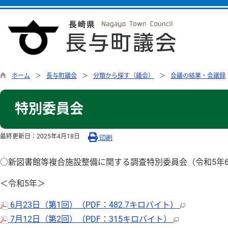
ホーム
長与町議会
分類から探す（議会）
会議の結果・会議録
特別委員会
最終更新日：
2025年4月18日
印刷
○新図書館等複合施設整備に関する調査特別委員会（令和5年
＜令和5年＞
6月23日（第1回）（PDF：482.7キロバイト）
7月12日（第2回）（PDF：315キロバイト）