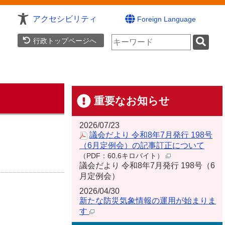
アクセシビリティ
Foreign Language
検
行政トップページへ
索
キ
ー
ワ
ー
ド
重要なお知らせ
2026/07/23
議会だより 令和8年7月発行 198号
（6月定例会）の記事訂正について
（PDF：60.6キロバイト）
議会だより 令和8年7月発行 198号（6
月定例会）
2026/04/30
新たな防災気象情報の運用が始まりま
す