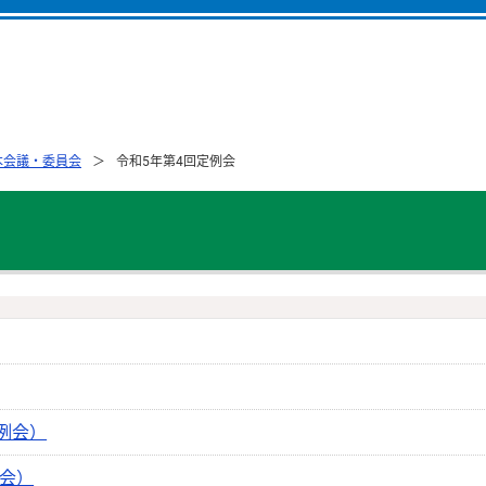
本会議・委員会
令和5年第4回定例会
例会）
例会）