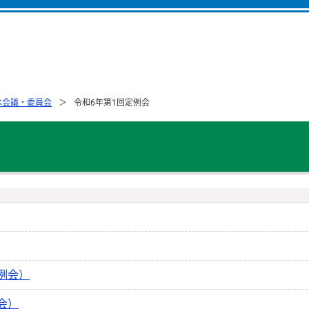
本会議・委員会
令和6年第1回定例会
例会）
会）