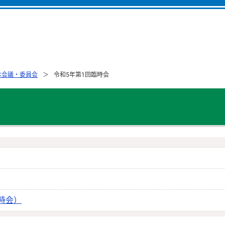
本会議・委員会
令和5年第1回臨時会
時会）