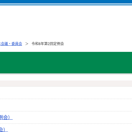
本会議・委員会
令和8年第2回定例会
例会）
会）