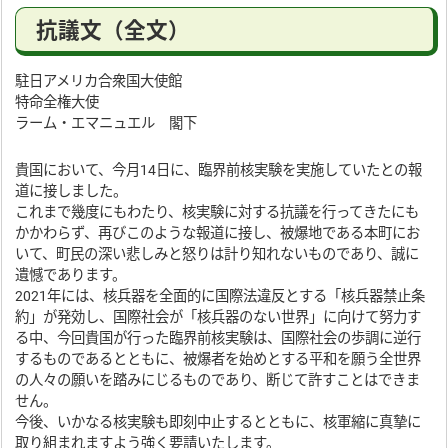
抗議文（全文）
駐日アメリカ合衆国大使館
特命全権大使
ラーム・エマニュエル 閣下
貴国において、今月14日に、臨界前核実験を実施していたとの報
道に接しました。
これまで幾度にもわたり、核実験に対する抗議を行ってきたにも
かかわらず、再びこのような報道に接し、被爆地である本町にお
いて、町民の深い悲しみと怒りは計り知れないものであり、誠に
遺憾であります。
2021年には、核兵器を全面的に国際法違反とする「核兵器禁止条
約」が発効し、国際社会が「核兵器のない世界」に向けて努力す
る中、今回貴国が行った臨界前核実験は、国際社会の歩調に逆行
するものであるとともに、被爆者を始めとする平和を願う全世界
の人々の願いを踏みにじるものであり、断じて許すことはできま
せん。
今後、いかなる核実験も即刻中止するとともに、核軍縮に真摯に
取り組まれますよう強く要請いたします。