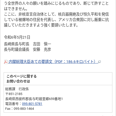
う全世界の人々の願いを踏みにじるものであり、断じて許すこと
はできません。
ここに、非核宣言自治体として、核兵器廃絶及び恒久平和を発信
している被爆地の住民を代表し、アメリカ合衆国に対し厳重に抗
議していただきますよう強く要請いたします。
令和6年5月21日
長崎県長与町長 吉田 愼一
長与町議会議長 安藤 克彦
内閣総理大臣あての要請文（PDF：186.6キロバイト）
このページに関する
お問い合わせは
総務課 行政係
〒851-2185
長崎県西彼杵郡長与町嬉里郷659番地1
電話番号：
095-801-5781
Fax：095-883-1464