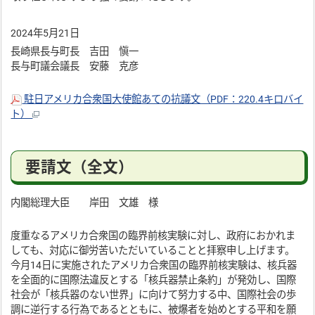
2024年5月21日
長崎県長与町長 吉田 愼一
長与町議会議長 安藤 克彦
駐日アメリカ合衆国大使館あての抗議文（PDF：220.4キロバイ
ト）
要請文（全文）
内閣総理大臣 岸田 文雄 様
度重なるアメリカ合衆国の臨界前核実験に対し、政府におかれま
しても、対応に御労苦いただいていることと拝察申し上げます。
今月14日に実施されたアメリカ合衆国の臨界前核実験は、核兵器
を全面的に国際法違反とする「核兵器禁止条約」が発効し、国際
社会が「核兵器のない世界」に向けて努力する中、国際社会の歩
調に逆行する行為であるとともに、被爆者を始めとする平和を願