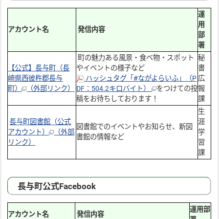
運
用
アカウント名
発信内容
部
署
町の魅力ある風景・食べ物・スポット
秘
【公式】長与町（長
やイベントの様子など
書
崎県西彼杵郡長与
ハッシュタグ「#ながよらいふ」（P
広
町）
（外部リンク）
DF：504.2キロバイト）
をつけての投
報
稿をお待ちしております！
課
生
長与町図書館（公式
涯
図書館でのイベントやお知らせ、新図
アカウント）
（外部
学
書館の情報など
リンク）
習
課
長与町公式Facebook
運用部
アカウント名
発信内容