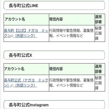
長与町公式LINE
運用
アカウント名
発信内容
部署
秘書
長与町【公式】ナガヨ ミッ
行政情報や緊急情報、募集情
広報
クン
（外部リンク）
報、イベント情報など
課
長与町公式X
運用
アカウント名
発信内容
部署
秘書
長与町公式（ナガヨ ミック
行政情報や緊急情報、募集情
広報
ン）
（外部リンク）
報、イベント情報など
課
長与町公式Instagram