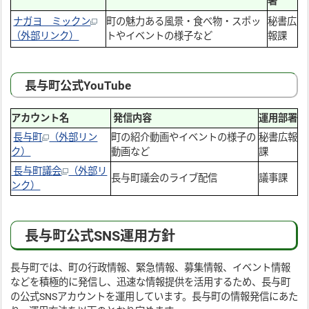
署
ナガヨ ミックン
町の魅力ある風景・食べ物・スポッ
秘書広
（外部リンク）
トやイベントの様子など
報課
長与町公式YouTube
アカウント名
発信内容
運用部署
長与町
（外部リン
町の紹介動画やイベントの様子の
秘書広報
ク）
動画など
課
長与町議会
（外部リ
長与町議会のライブ配信
議事課
ンク）
長与町公式SNS運用方針
長与町では、町の行政情報、緊急情報、募集情報、イベント情報
などを積極的に発信し、迅速な情報提供を活用するため、長与町
の公式SNSアカウントを運用しています。長与町の情報発信にあた