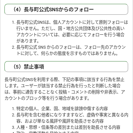
（4）長与町公式SNSからのフォロー
長与町公式SNSは、個人アカウントに対して原則フォローは
行いません。ただし、国・地方公共団体及び公共性の高い
アカウントについては、必要に応じてフォローを行う場合
があります。
長与町公式 SNS からのフォローは、フォロー先のアカウン
トに対して、何らかの態度を示すものではありません。
（5）禁止事項
長与町公式SNSを利用する際、下記の事項に該当する行為を禁止
します。ユーザーが該当する禁止行為を行ったと判断した場合
は、事前に通告することなく投稿・コメントの削除や非表示、ア
カウントのブロック等を行う場合があります。
特定の個人、企業、国、地域を誹謗中傷する内容
長与町を含む他者になりすますなど、虚偽や事実と異なる内
容、および単なる風評や風評を助長させる内容
人種・思想・信条等の差別または差別を助長させる内容