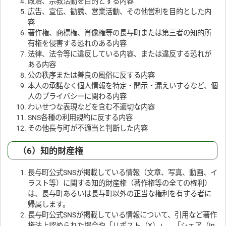
政治、宗教活動を目的とする内容
広告、宣伝、勧誘、営業活動、その他営利を目的とした内
容
著作権、商標権、肖像権等の長与町または第三者の知的所
有権を侵害する恐れのある内容
法律、法令等に違反している内容、または違反する恐れが
ある内容
公の秩序または善良の風俗に反する内容
本人の承諾なく個人情報を特定・開示・漏えいするなど、個
人のプライバシーに関わる内容
わいせつな表現などを含む不適切な内容
SNS各種の利用規約に反する内容
その他長与町が不適当と判断した内容
（6）知的財産権
長与町公式SNSが掲載している情報（文章、写真、動画、イ
ラスト等）に関する知的財産権（著作権等の全ての権利）
は、長与町あるいは長与町以外の正当な権利を有する者に
帰属します。
長与町公式SNSが掲載している情報について、引用など著作
権法上認められた場合や「リポスト（X）」、「シェア（In