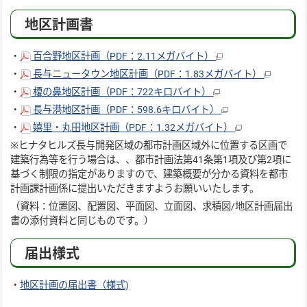
地区計画書
・
百合野地区計画（PDF：2.11メガバイト）
・
長与ニュータウン地区計画（PDF：1.83メガバイト）
・
榎の鼻地区計画（PDF：722キロバイト）
・
長与港地区計画（PDF：598.6キロバイト）
・
嬉里・丸田地区計画（PDF：1.32メガバイト）
※ヒナタヒルズ長与開発区域の都市計画区域外に位置する区画で
建築行為等を行う場合は、、都市計画法第41条第1項及び第2項に
基づく制限の指定がありますので、建築概要が分かる資料を都市
計画課計画係に提出いただきますようお願いいたします。
（資料：位置図、配置図、平面図、立面図、求積図/地区計画届出
書の添付資料と同じものです。）
届出様式
・
地区計画の届出書（様式)