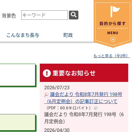
検
・背景色
索
キ
こんなまち長与
町政
ー
ワ
ー
もっと見る（全2件）
ド
重要なお知らせ
2026/07/23
議会だより 令和8年7月発行 198号
（6月定例会）の記事訂正について
（PDF：60.6キロバイト）
議会だより 令和8年7月発行 198号（6
月定例会）
2026/04/30