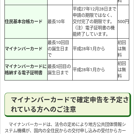
料
平成27年12月28日まで
申請の期限ではなく、
住民基本台帳カード
最長10年
交付完了の期限です。
500円
（注）電子証明書の機
能終了しています。
最長10回目
初回
マイナンバーカード
の誕生日ま
平成28年1月から
は無
で
料
初回
マイナンバーカードに
最長5回目の
平成28年1月から
は無
格納する電子証明書
誕生日まで
料
マイナンバーカードで確定申告を予定さ
れている方へのご注意
マイナンバーカードは、法令の定めにより地方公共団体情報シ
ステム機構が、国内の全住民からの交付申し込みの受付からカー