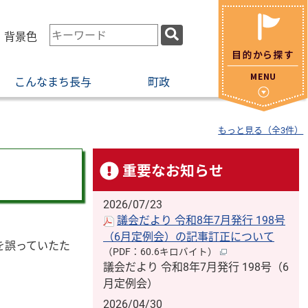
検
・背景色
索
キ
こんなまち長与
町政
ー
ワ
ー
もっと見る（全3件）
ド
重要なお知らせ
2026/07/23
議会だより 令和8年7月発行 198号
（6月定例会）の記事訂正について
を誤っていたた
（PDF：60.6キロバイト）
。
議会だより 令和8年7月発行 198号（6
月定例会）
2026/04/30