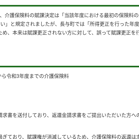
より、介護保険料の賦課決定は「当該年度における最初の保険料
ない」と規定されましたが、長与町では「所得更正を行った年度
ため、本来は賦課更正されない方に対して、誤って賦課更正を
から令和3年度までの介護保険料
請求書を送付しており、返還金請求書をご提出いただいた方へ
過ぎており、賦課権が消滅しているため、介護保険料の返還は