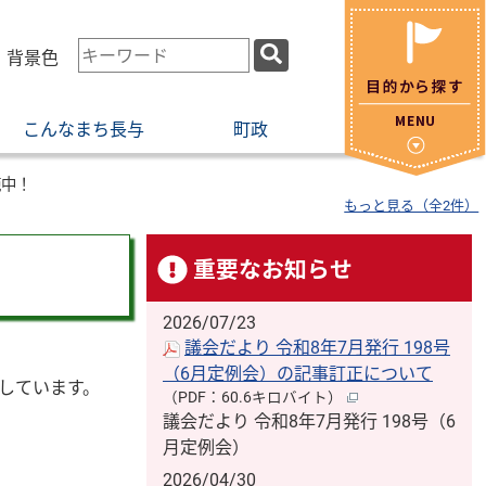
検
・背景色
索
キ
こんなまち長与
町政
ー
ワ
ー
施中！
もっと見る（全2件）
ド
重要なお知らせ
2026/07/23
議会だより 令和8年7月発行 198号
（6月定例会）の記事訂正について
施しています。
（PDF：60.6キロバイト）
議会だより 令和8年7月発行 198号（6
月定例会）
2026/04/30