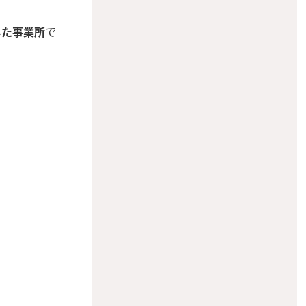
した事業所
で