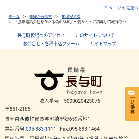
ページの先頭へ
ホーム
組織から探す
地域安全課
「携帯電話会社をかたる偽のSMS」～偽サイトに誘導し情報詐取～
長与町役場へのアクセス
｜
このサイトについて
｜
お問合せ・各種申込フォーム
｜
サイトマップ
一時保存
法人番号 5000020423076
〒851-2185
長崎県西彼杵郡長与町嬉里郷659番地1
電話番号:
095-883-1111
Fax:095-883-1464
開庁時間：平⽇8時45分～17時30分（祝⽇・年末年始除