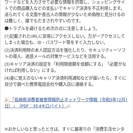
ワードなどを入力させて必要な情報を詐取し、ショッピングサイ
トでの商品購入などの支払いでキャリア決済を不正利用します。
送られてくる文面や差出人の情報が少ないため偽物と見分けるの
は難しく、誰でもだまされやすいのです。
●トラブルを避けるため次の点に注意しましょう。
(1)記載されたURLに安易にアクセスしない。万が一アクセスして
しまった場合も、ID・パスワード等をすぐ入力しない。
(2)決済利用時の本人認証方法を強化したり、セキュリティーソフ
トの導入、迷惑メールの対策サービスなどを活用する。
(3)キャリア決済の設定を「利用限度額を低額にする」「必要がな
ければ利用しない」にする。
(4)身に覚えのないキャリア決済利用通知などが届いたら、すぐに
自分で調べた携帯電話会社や購入店に連絡する。
「長崎県消費者被害情報防止ネットワーク情報（令和3年12月1
日）」（PDF：35.4キロバイト）
※おかしいなと思ったときは、すぐに最寄りの「消費生活センタ