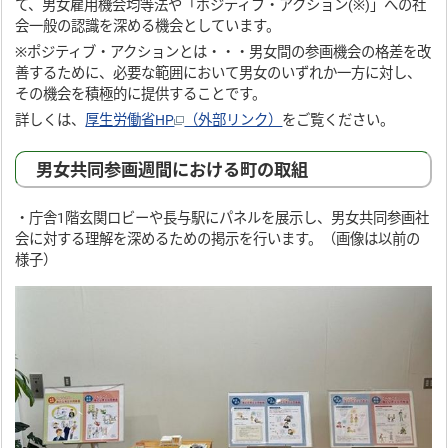
て、男女雇用機会均等法や「ポジティブ・アクション(※)」への社
会一般の認識を深める機会としています。
※ポジティブ・アクションとは・・・男女間の参画機会の格差を改
善するために、必要な範囲において男女のいずれか一方に対し、
その機会を積極的に提供することです。
詳しくは、
厚生労働省HP
（外部リンク）
をご覧ください。
男女共同参画週間における町の取組
・庁舎1階玄関ロビーや長与駅にパネルを展示し、男女共同参画社
会に対する理解を深めるための掲示を行います。（画像は以前の
様子）