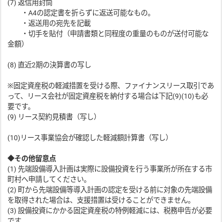
(7) 返信用封筒
・A4の認定書を折らずに返送可能なもの。
・返送用の宛先を記載
・切手を貼付（申請書類と同程度の重量のものが送付可能な
金額）
(8) 直近2期の決算書の写し
※固定資産税の軽減措置を受ける際、ファイナンスリース取引であ
って、リース会社が固定資産税を納付する場合は下記(9)(10)も必
要です。
(9) リース契約見積書（写し）
(10)リース事業協会が確認した軽減額計算書（写し）
◆その他留意点
(1) 先端設備導入計画は実際に設備投資を行う事業所が所在する市
町村へ申請してください。
(2) 町から先端設備等導入計画の認定を受ける前に対象の先端設備
を取得された場合は、支援措置は受けることができません。
(3) 設備投資にかかる固定資産税の特例軽減には、税務申告が必要
です。