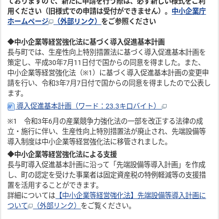
ておりますので、新たに申請を行う際は、必ず新しい様式をご利
用ください（旧様式での申請は受付ができません）。
中小企業庁
ホームページ
（外部リンク）
をご参照ください
◆中小企業等経営強化法に基づく導入促進基本計画
長与町では、生産性向上特別措置法に基づく導入促進基本計画を
策定し、平成30年7月11日付で国からの同意を得ました。また、
中小企業等経営強化法（※1）に基づく導入促進基本計画の変更申
請を行い、令和3年7月7日付で国からの同意を得ましたので公表し
ます。
導入促進基本計画（ワード：23.3キロバイト）
※1 令和3年6月の産業競争力強化法の一部を改正する法律の成
立・施行に伴い、生産性向上特別措置法が廃止され、先端設備等
導入制度は中小企業等経営強化法に移管されました。
◆中小企業等経営強化法による支援
長与町導入促進基本計画に沿って「先端設備等導入計画」を作成
し、町の認定を受けた事業者は固定資産税の特例軽減等の支援措
置を活用することができます。
詳細については
【中小企業等経営強化法】先端設備等導入計画に
ついて
（外部リンク）
をご覧ください。