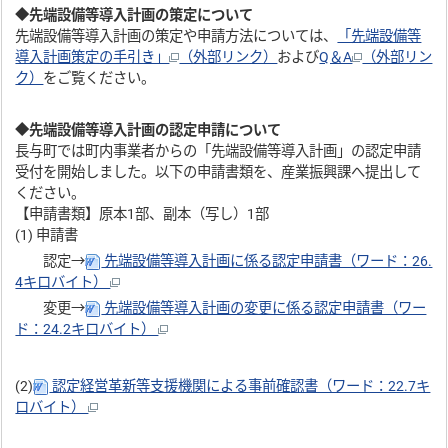
◆先端設備等導入計画の策定について
先端設備等導入計画の策定や申請方法については、
「先端設備等
導入計画策定の手引き」
（外部リンク）
および
Q＆A
（外部リン
ク）
をご覧ください。
◆先端設備等導入計画の認定申請について
長与町では町内事業者からの「先端設備等導入計画」の認定申請
受付を開始しました。以下の申請書類を、産業振興課へ提出して
ください。
【申請書類】原本1部、副本（写し）1部
(1) 申請書
認定→
先端設備等導入計画に係る認定申請書（ワード：26.
4キロバイト）
変更→
先端設備等導入計画の変更に係る認定申請書（ワー
ド：24.2キロバイト）
(2)
認定経営革新等支援機関による事前確認書（ワード：22.7キ
ロバイト）