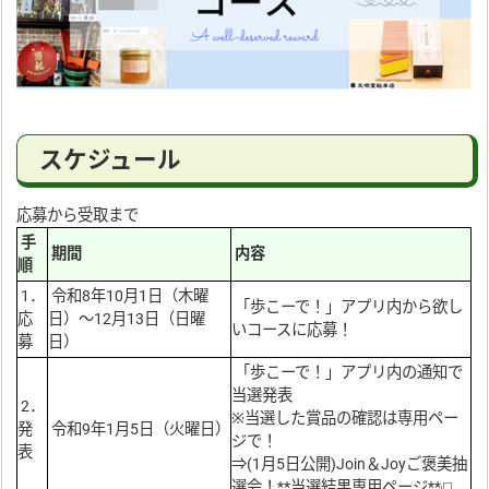
スケジュール
応募から受取まで
手
期間
内容
順
1．
令和8年10月1日（木曜
「歩こーで！」アプリ内から欲し
応
日）～12月13日（日曜
いコースに応募！
募
日）
「歩こーで！」アプリ内の通知で
当選発表
2．
※当選した賞品の確認は専用ペー
発
令和9年1月5日（火曜日）
ジで！
表
⇒(1月5日公開)Join＆Joyご褒美抽
選会！**当選結果専用ページ**