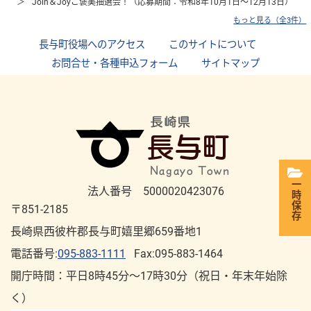
Join＆Joyご褒美抽選会！（応募期間：令和8年10月1日～12月13日）
もっと見る（全3件）
長与町役場へのアクセス
｜
このサイトについて
｜
お問合せ・各種申込フォーム
｜
サイトマップ
一時保存
法人番号 5000020423076
〒851-2185
長崎県西彼杵郡長与町嬉里郷659番地1
電話番号:
095-883-1111
Fax:095-883-1464
開庁時間：平⽇8時45分～17時30分（祝⽇・年末年始除
く）