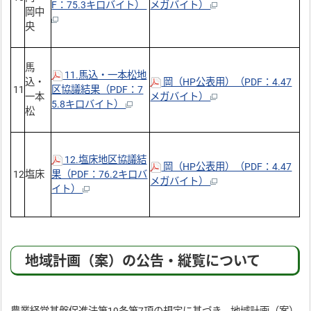
F：75.3キロバイト）
メガバイト）
岡中
央
馬
11.馬込・一本松地
込・
岡（HP公表用）（PDF：4.47
11
区協議結果（PDF：7
一本
メガバイト）
5.8キロバイト）
松
12.塩床地区協議結
岡（HP公表用）（PDF：4.47
12
塩床
果（PDF：76.2キロバ
メガバイト）
イト）
地域計画（案）の公告・縦覧について