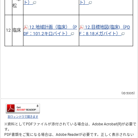
ト）
ト）
松
12.地域計画（塩床）（P
12.目標地図(塩床)（PD
12
塩床
DF：101.2キロバイト）
F：8.18メガバイト）
（ID:5335）
別ウィンドウで開きます
※資料としてPDFファイルが添付されている場合は、
Adobe Acrobat(R)
が必要で
す。
PDF書類をご覧になる場合は、
Adobe Reader
が必要です。正しく表示されない