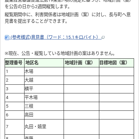
農業経営基盤促進法第19条第7項の規定に基づき、地域計画（案）
を公告の日から2週間縦覧します。
縦覧期間中に、利害関係者は地域計画（案）に対し、長与町へ意
見書を提出することができます。
(参考様式)意見書（ワード：15.1キロバイト）
※現在、公告・縦覧している地域計画の案はありません。
整理番号
地区名
地域計画（案）
目標地図（案）
1
木場
2
大越
3
横平
4
平木場
5
三根
6
高田
7
丸田・嬉里
8
斉藤