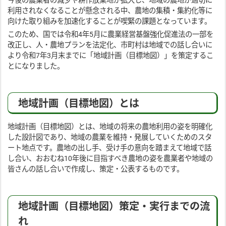
今後の農業者の減少や耕作放棄地が拡大し、地域の農地が適切に
利用されなくなることが懸念される中、農地の集積・集約化等に
向けた取り組みを加速化することが喫緊の課題となっています。
このため、国では令和4年5月に農業経営基盤強化促進法の一部を
改正し、人・農地プランを法定化、市町村は地域での話し合いに
より令和7年3月末までに「地域計画（目標地図）」を策定するこ
とになりました。
地域計画（目標地図）とは
地域計画（目標地図）とは、地域の将来の農地利用の姿を明確化
した設計図であり、地域の農業を維持・発展していくためのスタ
ート地点です。農地の出し手、受け手の意向を踏まえて地域で話
し合い、おおむね10年後に目指すべき農地の姿を農業者や地域の
皆さんの話し合いで作成し、策定・公表するものです。
地域計画（目標地図）策定・実行までの流
れ