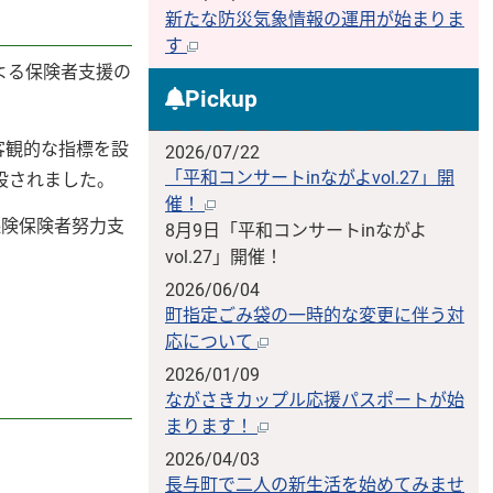
新たな防災気象情報の運用が始まりま
す
よる保険者支援の
Pickup
客観的な指標を設
2026/07/22
「平和コンサートinながよvol.27」開
設されました。
催！
保険保険者努力支
8月9日「平和コンサートinながよ
vol.27」開催！
2026/06/04
町指定ごみ袋の一時的な変更に伴う対
応について
2026/01/09
ながさきカップル応援パスポートが始
まります！
2026/04/03
長与町で二人の新生活を始めてみませ