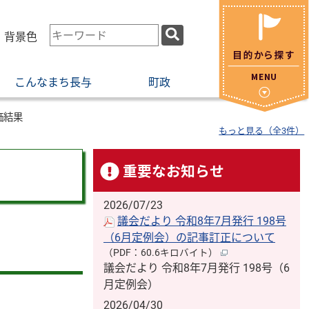
検
・背景色
索
キ
こんなまち長与
町政
ー
ワ
ー
価結果
もっと見る（全3件）
ド
重要なお知らせ
2026/07/23
議会だより 令和8年7月発行 198号
（6月定例会）の記事訂正について
（PDF：60.6キロバイト）
議会だより 令和8年7月発行 198号（6
月定例会）
2026/04/30