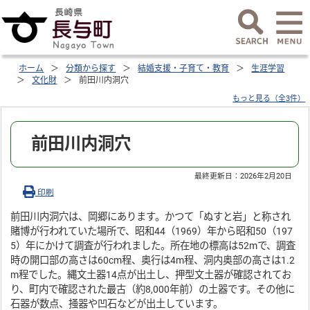
ホーム
分類から探す
結婚支援・子育て・教育
生涯学習
文化財
前田川内洞穴
もっと見る（全3件）
前田川内洞穴
最終更新日：
2026年2月20日
印刷
前田川内洞穴は、岡郷にあります。かつて「ぬすと岩」と称され
賭博が行われていた場所で、昭和44（1969）年から昭和50（197
5）年にかけて調査が行われました。所在地の標高は52mで、調査
時の開口部の高さは60cm程、奥行は4m程、洞内奥部の高さは1.2
m程でした。縄文土器14点が出土し、押型文土器が確認されてお
り、町内で確認された最古（約8,000年前）の土器です。その他に
石器が数点、掻器や凹石などが出土しています。