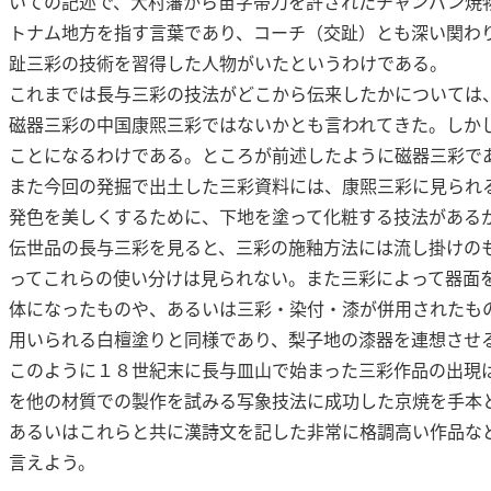
いての記述で、大村藩から苗字帯刀を許されたチャンパン焼
トナム地方を指す言葉であり、コーチ（交趾）とも深い関わ
趾三彩の技術を習得した人物がいたというわけである。
これまでは長与三彩の技法がどこから伝来したかについては
磁器三彩の中国康煕三彩ではないかとも言われてきた。しか
ことになるわけである。ところが前述したように磁器三彩で
また今回の発掘で出土した三彩資料には、康煕三彩に見られ
発色を美しくするために、下地を塗って化粧する技法がある
伝世品の長与三彩を見ると、三彩の施釉方法には流し掛けの
ってこれらの使い分けは見られない。また三彩によって器面
体になったものや、あるいは三彩・染付・漆が併用されたも
用いられる白檀塗りと同様であり、梨子地の漆器を連想させ
このように１８世紀末に長与皿山で始まった三彩作品の出現
を他の材質での製作を試みる写象技法に成功した京焼を手本
あるいはこれらと共に漢詩文を記した非常に格調高い作品な
言えよう。