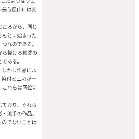
述したようなヴェ
の長与皿山には交
ところから、同じ
をもとに始まった
一つなのである。
から掛ける釉薬の
とである。
、しかし作品によ
、染付と三彩が一
、これらは蒔絵に
れており、それら
彩・漆手の作品、
ものでないことは