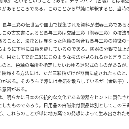
物師が1名いるということである。チャンパン（占城）とは前
りがあるところである。このことから単純に解釈すると、当時
、長与三彩の伝世品や皿山で採集された資料が磁器三彩である
しこの古文書によると長与三彩は交趾三彩（陶器三彩）の技法
あることと、法花とは異なった色釉の融合も長与三彩の特徴の
るように下地に白釉を施しているのである。陶器の分野では上
が、果たして交趾三彩にこのような技法が見られるかと言うこ
ものと、色釉の場所を指定したいわゆる迷彩式のものがあるが
を装飾する方法には、ただ三彩釉だけが器面に施されたものと
のがある。そのうちで漆には金箔を散らしているが（金砂子）
る意図がある。
は、明らかに日本の伝統的な文化である漆器をヒントに製作さ
としたものであろう。日用品の白磁染付製品は別としてこの三
ど、これらのことが単に地方窯での発想によって生み出された