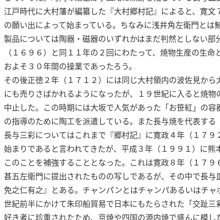
江戸時代に大村藩が編纂した『大村郷村記』によると、寛文
の願い出によって始まっている。ちなみに浅井角左衛門とは
製品については陶器・磁器のいずれかはまだ判然としない部
（１６９６）と同１１年の２回にわたって、焼物生産の生命
およそ３０年間の操業であったろう。
その後正徳２年（１７１２）には同じ大村領内の波佐見から
にも売りさばかれるようになったが、１９世紀に入ると焼物
中止した。この時期には大坂で人気があった「お笹紅」の容
の指導のために陶工を派遣している。また長与焼を代表する
長与三彩についてはこれまで『郷村記』に寛政４年（１７９
始まりであると言われてきたが、平成３年（１９９１）に熊
このことを補強することとなった。これは寛政８年（１７９
甚五左衛門に提出されたものの写しであるが、その中で長与
免之仁有之』とある。チャンパンとはチャンパあるいはチャ
世紀前半にかけて朱印船貿易で日本にもたらされた「交趾三
好き者に珍重されたため、京焼や四国の源内焼で盛んに模し