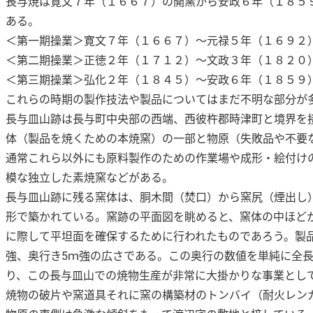
長与焼は寛文７年（１６６７）の開窯から安政６年（１８５
ある。
＜第一期操業＞寛文７年（１６６７）〜元禄５年（１６９２
＜第二期操業＞正徳２年（１７１２）〜文政３年（１８２０
＜第三期操業＞弘化２年（１８４５）〜安政６年（１８５９
これらの時期の製作技法や製品についてはまだ不明な部分が
長与皿山跡は長与町中央部の西端、西彼杵郡時津町と境界を接
体（製品を焼くための本焼窯）の一部と物原（失敗品や不要
通常これら以外にも原料製作のための作業場や成形・絵付け
模な独立した素焼窯などがある。
長与皿山跡に残る窯体は、胴木間（焚口）から窯尻（煙出し）
形で築かれている。窯跡の平面図を眺めると、窯体の中ほど
に際して平坦面を確保するために行われたものであろう。製
強、奥行き5ｍ強の広さである。この奥行の数値を単純に全長
り、この長与皿山での焼物生産が非常に大掛かりな事業とし
焼物の破片や窯道具それに窯の構築材のトンバイ（耐火レン