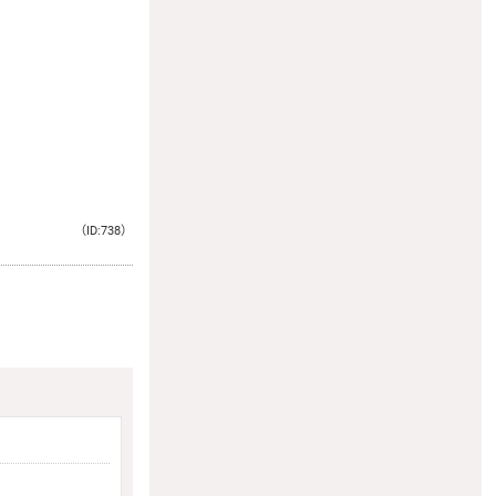
（ID:738）