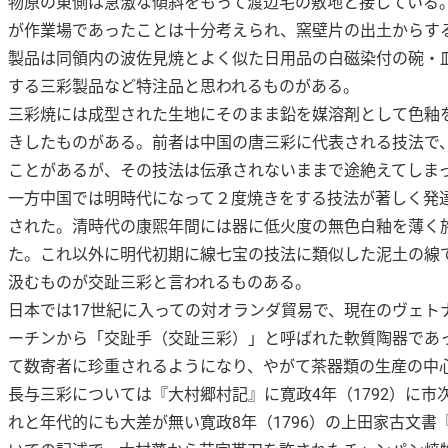
物原の東側は急激な傾斜をもって渡辺宅の敷地と接している
が作業場であったことは十分考えられ、窯壁片の出土からす
製品は同領内の波佐見焼とよく似た日用品の白磁染付の碗・
する三彩製品など特注品と思われるものがある。
三彩焼には成型された生地にそのまま鉛を媒溶剤として色釉
きしたものがある。前者は中国の唐三彩に代表される技法で
ことがあるが、その技法は伝承されないままで途絶えてしま
一方中国では明時代になって２度焼きをする技法が著しく発
された。清時代の康煕年間には器に低火度の無色白釉を薄く
た。これ以外に明代初期に線七宝の技法に類似した泥土の線
汲むものが交趾三彩と言われるものある。
日本では17世紀に入っての対オランダ貿易で、現在のヴェ
ーチンから「交趾手（交趾三彩）」と呼ばれた軟質陶器であ
て数寄者に珍重されるようになり、やがて茶器類の生産の中
長与三彩については『大村郷村記』に寛政4年（1792）に
れと年代的にも大差が無い寛政8年（1796）の上田家古文