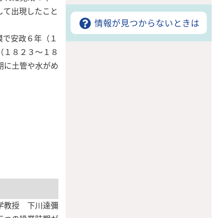
して出現したこと
情報が見つからないときは
模で安政６年（１
（１８２３〜１８
期に土管や水がめ
学教授 下川達彌