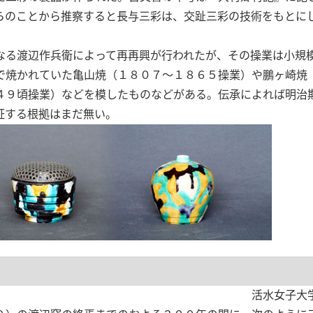
らのことから推察すると長与三彩は、交趾三彩の技術をもとに
なる渡辺作兵衛によって再再興が行われたが、その操業は小規
で焼かれていた亀山焼（１８０７〜１８６５操業）や鵬ヶ崎焼
４９頃操業）などを模したものなどがある。伝承によれば明治
証する根拠はまだ無い。
活水女子大