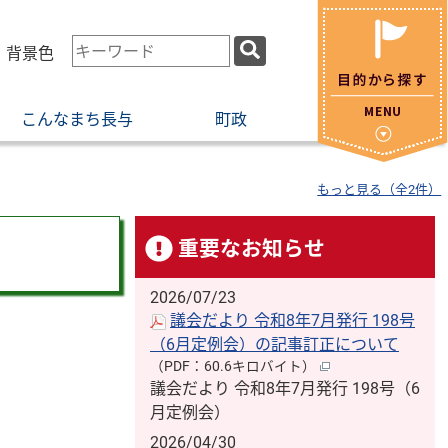
検
・背景色
索
キ
こんなまち長与
町政
ー
ワ
ー
もっと見る（全2件）
ド
重要なお知らせ
2026/07/23
議会だより 令和8年7月発行 198号
（6月定例会）の記事訂正について
（PDF：60.6キロバイト）
議会だより 令和8年7月発行 198号（6
月定例会）
2026/04/30