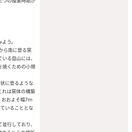
三つの操業時期が
みよう。
から南に登る窯
ている皿山には、
を焼くための小規
段状に登るような
これは窯体の構築
おおよそ幅7ｍ
っていることとな
て並行しており、