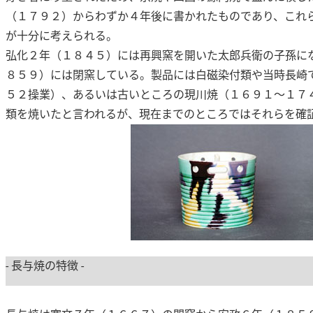
（１７９２）からわずか４年後に書かれたものであり、これ
が十分に考えられる。
弘化２年（１８４５）には再興窯を開いた太郎兵衛の子孫に
８５９）には閉窯している。製品には白磁染付類や当時長崎
５２操業）、あるいは古いところの現川焼（１６９１〜１７
類を焼いたと言われるが、現在までのところではそれらを確
- 長与焼の特徴 -