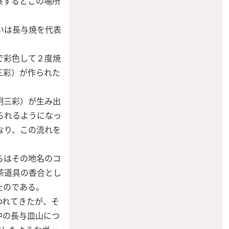
察するとこの場所
いは長与焼を代表
で彩色して２度焼
三彩）が作られた
明三彩）が生み出
られるようになっ
なり、この流れを
らはその地名のコ
茶道具の香合とし
たのである。
われてきたが、そ
中の長与皿山につ