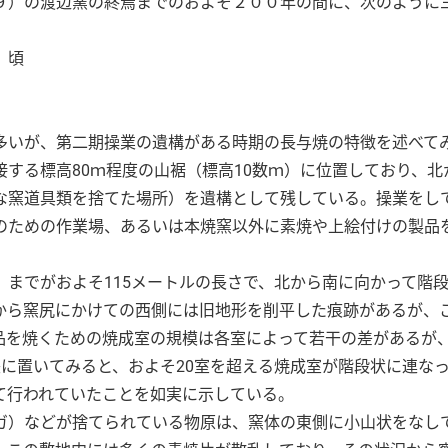
９）の渡辺窯の終焉までのおよそ２００年の間に、次のように
）頃
）
）
多いが、第二期操業の遺構がある時期の長与焼の特徴を述べて
する標高80ｍ程度の山裾（標高10数ｍ）に位置しており、北
な窯道具類を捨てた場所）を遺構として残している。操業をし
のための作業場、あるいは本焼窯以外に素焼や上絵付けの製品
までがおよそ115メートルの長さで、北から南に向かって階
から窯尻にかけての西側には旧地形を削平した痕跡があるが、
品を焼くための焼成室の規模は各室によって若干の差があるが、
に置いてみると、およそ20室を超える焼成室が階段状に連な
て行われていたことを如実に示している。
ガ）などが捨てられている物原は、窯体の東側に小山状をなし