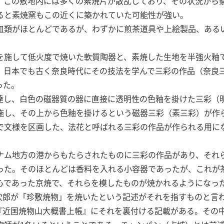
。この敷地内には多くの素焼片が散乱しており、その状況から
ると素焼窯もこの近くに築かれていた可能性が強い。
皿類がほとんどであるが、わずかに煎茶道具や上絵製品、ある
を施して低火度で焼いた軟質陶器と、素焼した生地を半強火釉
、日本でも古く奈良時代にその技法を学んで三彩の作品（奈良
った。
達し、白色の磁器質の器に直接に透明性の色釉を掛けた三彩（
施し、その上から色釉を掛けるという磁器三彩（素三彩）が作
で文様を区画した、法花と呼ばれる三彩の作品が作られる用に
トナム地方の港からもたらされたものに三彩の作品があり、それ
った。そのほとんどは香料を入れる小容器であったが、これが
心であった京焼で、それらを模したものが焼かれるようになっ
市次郎が「珍敷焼物」を焼いたという記述がそれを指すものと言
書『近国焼物山大概書上帳』にそれを裏付ける記載がある。その