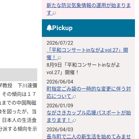
新たな防災気象情報の運用が始まりま
す
Pickup
2026/07/22
「平和コンサートinながよvol.27」開
催！
8月9日「平和コンサートinながよ
vol.27」開催！
2026/06/04
学教授 下川達彌
町指定ごみ袋の一時的な変更に伴う対
、その傾向は１７
応について
れまでの中国陶磁
2026/01/09
換を図ったが、当
ながさきカップル応援パスポートが始
、日本人の生活食
まります！
分派する傾向を示
2026/04/03
長与町で二人の新生活を始めてみませ