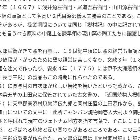
７年（１６６７）に浅井角左衛門・尾道吉右衛門・山田源右衛
鯨組の頭領として名高い２代目深沢儀太夫勝幸のことである。
分があるが、操業期間については同じ『郷村記』の中に記され
とも言うべき原料の中尾土を諫早領の現川窯の陶工たちに譲渡
太郎兵衛がきて窯を再興し、１８世紀中頃には窯の経営も順調
の値段が下がったために窯の経営は苦しくなり、文政３年（１
器を注文で作ったり、安永４年（１７７５）には伊予大洲藩領
「長与三彩」の製品もこの時期に作られたのである。
２）に長与村の市次郎が珍しい焼物を焼いたという記載から、
本県天草の上田家に保管されていた古文書の、『近国焼物大概
６）に天草郡高浜村焼物師伝九郎と同村庄屋の上田源作から、
皿山についての文中に「此所チャンパン焼物師壱人大村より御
ボと呼ばれて現在のヴェトナム地方を指す言葉で、そこは１６
彩」と呼ばれる焼物と深い関わりがあるところである。この三
た三彩の製品が作られた。古文書の年号は『大村郷村記』に記