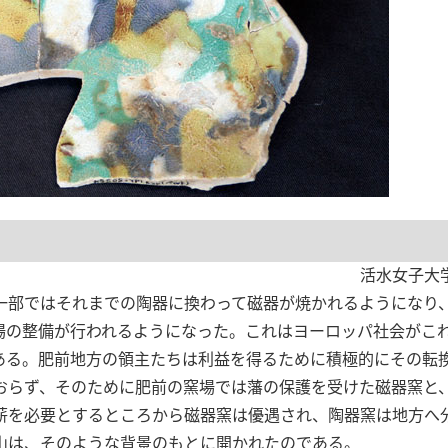
活水女子大
一部ではそれまでの陶器に換わって磁器が焼かれるようになり
場の整備が行われるようになった。これはヨーロッパ社会がこ
ある。肥前地方の領主たちは利益を得るために積極的にその転
おらず、そのために肥前の窯場では藩の保護を受けた磁器窯と
薪を必要とするところから磁器窯は優遇され、陶器窯は地方へ
山は、そのような背景のもとに開かれたのである。