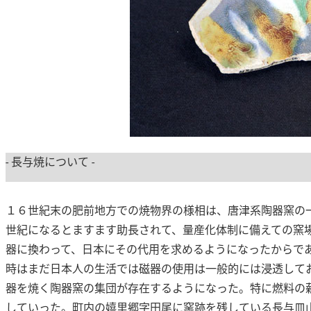
- 長与焼について -
１６世紀末の肥前地方での焼物界の様相は、唐津系陶器窯の
世紀になるとますます助長されて、量産化体制に備えての窯
器に換わって、日本にその代用を求めるようになったからで
時はまだ日本人の生活では磁器の使用は一般的には浸透して
器を焼く陶器窯の集団が存在するようになった。特に燃料の
していった。町内の嬉里郷字田尾に窯跡を残している長与皿