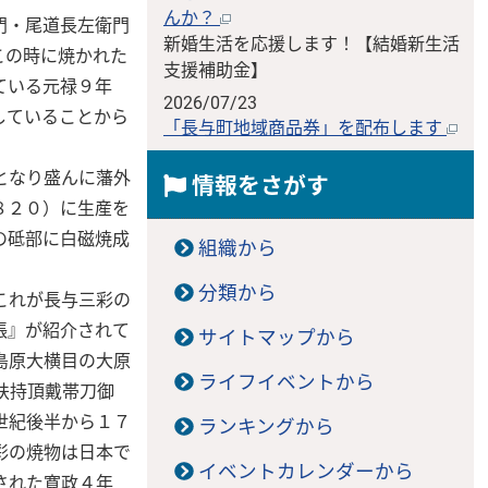
んか？
門・尾道長左衛門
新婚生活を応援します！【結婚新生活
この時に焼かれた
支援補助金】
ている元禄９年
2026/07/23
していることから
「長与町地域商品券」を配布します
となり盛んに藩外
情報をさがす
８２０）に生産を
の砥部に白磁焼成
組織から
分類から
これが長与三彩の
帳』が紹介されて
サイトマップから
島原大横目の大原
ライフイベントから
扶持頂戴帯刀御
世紀後半から１７
ランキングから
彩の焼物は日本で
イベントカレンダーから
された寛政４年