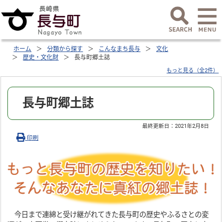
ホーム
分類から探す
こんなまち長与
文化
歴史・文化財
長与町郷土誌
もっと見る（全2件）
長与町郷土誌
最終更新日：
2021年2月8日
印刷
今日まで連綿と受け継がれてきた長与町の歴史やふるさとの変