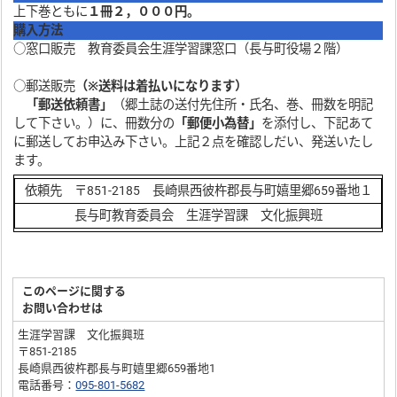
上下巻ともに
１冊２，０００円。
購入方法
○窓口販売 教育委員会生涯学習課窓口（長与町役場２階）
○郵送販売
（※送料は着払いになります）
「郵送依頼書」
（郷土誌の送付先住所・氏名、巻、冊数を明記
して下さい。）に、冊数分の
「郵便小為替」
を添付し、下記あて
に郵送してお申込み下さい。上記２点を確認しだい、発送いたし
ます。
依頼先 〒851-2185 長崎県西彼杵郡長与町嬉里郷659番地１
長与町教育委員会 生涯学習課 文化振興班
このページに関する
お問い合わせは
生涯学習課 文化振興班
〒851-2185
長崎県西彼杵郡長与町嬉里郷659番地1
電話番号：
095-801-5682