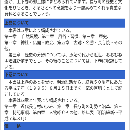
遷が、上下巻の郷土誌にまとめられています。長与町の歴史と文
化をひもとき、ふるさとへの意識をより一層高めてくれる貴重な
資料となることでしょう。
上巻について
本書は５章により構成されている。
第一章 自然環境、第二章 風俗・習慣、第三章 歴史、
第四章 神社・仏閣・教会、第五章 古跡・名勝・長与焼・その
他。
第三章 歴史の分野については、原始時代から近世、おおむね
明治維新前までとし、その後のことについては、下巻に収録して
いる。
下巻について
本書は上巻のあとを受け、明治維新から、終戦５０周年にあた
る平成７年（１９９５）８月１５日までを一応の区切りとして記
述している。
本書は四章と年表より構成されている。
第一章 近代長与村の歩み、第二章 長与町の町勢と沿革、第三
章 特記事項、第四章 人物紹介その他、略年表（明治維新〜平
成７年８月）
価 格