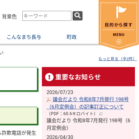
検
・背景色
索
キ
こんなまち長与
町政
ー
ワ
ー
い
もっと見る（全2件）
ド
重要なお知らせ
2026/07/23
議会だより 令和8年7月発行 198号
（6月定例会）の記事訂正について
（PDF：60.6キロバイト）
議会だより 令和8年7月発行 198号（6
月定例会）
る詐欺電話が発生
2026/04/30