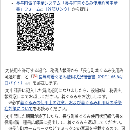
長与町電子申請システム「長与町着ぐるみ使用許可申請
書」フォーム
（外部リンク）
から提出
(2)使用を許可する場合、秘書広報課から「長与町着ぐるみ使用許
可通知書」と「
長与町着ぐるみ使用状況報告書（PDF：65.8キ
ロバイト）
」を郵送します。
(3)申請書に記入した貸出期間になりましたら、役場3階 秘書広
報課窓口までお越しください。着ぐるみをお渡しします。
※必ず
着ぐるみの使用上の注意、および着ぐるみ利用時の感染
症対策について
をお読みください。
(4)申請した期間が終了したら、長与町着ぐるみ使用状況報告書を
役場3階 秘書広報課に提出して、着ぐるみを返却してください。
※長与町ホームページなどでミックンの写真を掲載するので、可