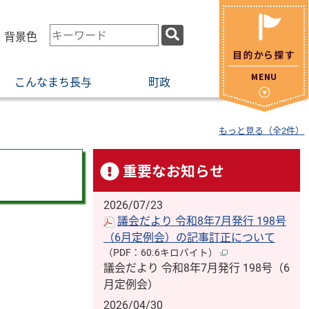
検
・背景色
索
キ
こんなまち長与
町政
ー
ワ
ー
もっと見る（全2件）
ド
重要なお知らせ
2026/07/23
議会だより 令和8年7月発行 198号
（6月定例会）の記事訂正について
（PDF：60.6キロバイト）
議会だより 令和8年7月発行 198号（6
月定例会）
2026/04/30