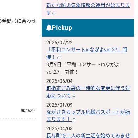
新たな防災気象情報の運用が始まりま
す
の時間帯に合わせ
Pickup
2026/07/22
「平和コンサートinながよvol.27」開
催！
8月9日「平和コンサートinながよ
vol.27」開催！
2026/06/04
町指定ごみ袋の一時的な変更に伴う対
応について
2026/01/09
（ID:1654）
ながさきカップル応援パスポートが始
まります！
2026/04/03
長与町で二人の新生活を始めてみませ