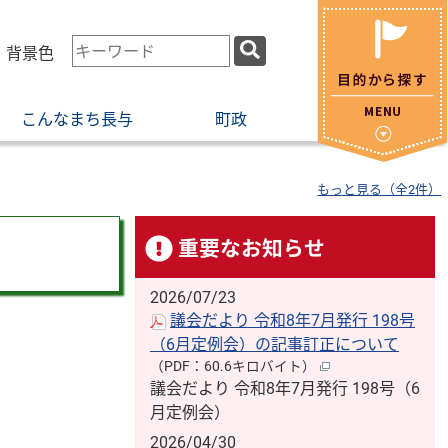
検
・背景色
索
キ
こんなまち長与
町政
ー
ワ
ー
もっと見る（全2件）
ド
重要なお知らせ
2026/07/23
議会だより 令和8年7月発行 198号
（6月定例会）の記事訂正について
（PDF：60.6キロバイト）
議会だより 令和8年7月発行 198号（6
月定例会）
2026/04/30