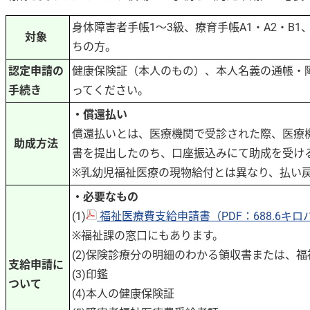
身体障害者手帳1～3級、療育手帳A1・A2・
対象
ちの方。
認定申請の
健康保険証（本人のもの）、本人名義の通帳・
手続き
ってください。
・償還払い
償還払いとは、医療機関で受診された際、医療
助成方法
書を提出したのち、口座振込みにて助成を受け
※乳幼児福祉医療の現物給付とは異なり、払い
・必要なもの
(1)
福祉医療費支給申請書（PDF：688.6キ
※福祉課の窓口にもあります。
(2)保険診療分の明細のわかる領収書または、
支給申請に
(3)印鑑
ついて
(4)本人の健康保険証