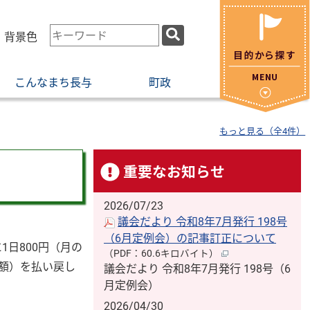
検
・背景色
索
キ
こんなまち長与
町政
ー
ワ
ー
もっと見る（全4件）
ド
重要なお知らせ
2026/07/23
議会だより 令和8年7月発行 198号
（6月定例会）の記事訂正について
日800円（月の
（PDF：60.6キロバイト）
半額）を払い戻し
議会だより 令和8年7月発行 198号（6
月定例会）
2026/04/30