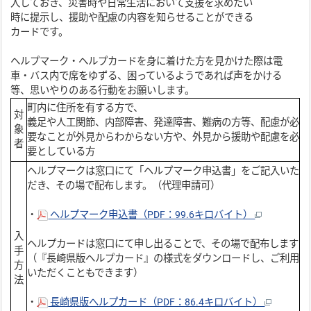
入しておき、災害時や日常生活において支援を求めたい
時に提示し、援助や配慮の内容を知らせることができる
カードです。
ヘルプマーク・ヘルプカードを身に着けた方を見かけた際は電
車・バス内で席をゆずる、困っているようであれば声をかける
等、思いやりのある行動をお願いします。
町内に住所を有する方で、
対
義足や人工関節、内部障害、発達障害、難病の方等、配慮が必
象
要なことが外見からわからない方や、外見から援助や配慮を必
者
要としている方
ヘルプマークは窓口にて「ヘルプマーク申込書」をご記入いた
だき、その場で配布します。（代理申請可）
・
ヘルプマーク申込書（PDF：99.6キロバイト）
入
ヘルプカードは窓口にて申し出ることで、その場で配布します
手
（『長崎県版ヘルプカード』の様式をダウンロードし、ご利用
方
いただくこともできます）
法
・
長崎県版へルプカード（PDF：86.4キロバイト）