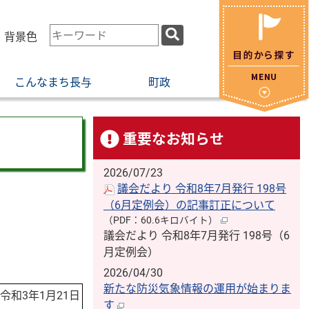
検
・背景色
索
キ
こんなまち長与
町政
ー
ワ
ー
ド
重要なお知らせ
2026/07/23
議会だより 令和8年7月発行 198号
（6月定例会）の記事訂正について
（PDF：60.6キロバイト）
議会だより 令和8年7月発行 198号（6
月定例会）
2026/04/30
新たな防災気象情報の運用が始まりま
令和3年1月21日
す