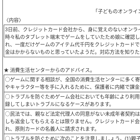
「子どものオンライ
〈内容〉
3日前、クレジットカード会社から、身に覚えのないオンラ
時々私のタブレット端末でゲームをしていたため娘に確認し
れ、一度だけゲームのアイテム代千円をクレジットカードで
金はかからないものと思っていたようだ。対応方法を知りた
★ 消費生活センターからのアドバイス。
○ゲームに関する相談が、全国の消費生活センターに多く寄
やキャラクター等を手に入れるために、保護者に内緒で課金
○トラブルを防ぐためゲーム会社においても年齢により利用
録してしまいトラブルになるケースがあります。
○民法では、親など法定代理人の同意がない未成年者契約は
しも返金してもらえるとは限りません。クレジットカード会
れ、原則カードの名義人に請求されます。
○トラブルを防ぐために次のことを注意しましょう。(1)