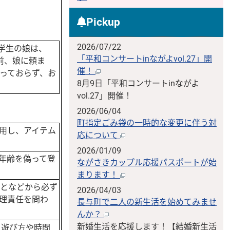
Pickup
2026/07/22
学生の娘は、
「平和コンサートinながよvol.27」開
前、娘に頼ま
催！
っておらず、お
8月9日「平和コンサートinながよ
vol.27」開催！
2026/06/04
町指定ごみ袋の一時的な変更に伴う対
用し、アイテム
応について
2026/01/09
年齢を偽って登
ながさきカップル応援パスポートが始
まります！
となどから必ず
2026/04/03
理責任を問わ
長与町で二人の新生活を始めてみませ
んか？
新婚生活を応援します！【結婚新生活
、遊び方や時間