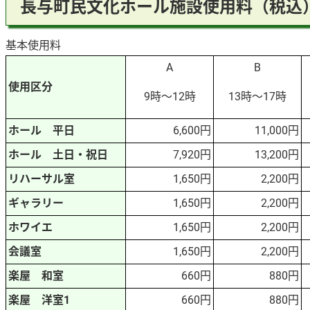
長与町民文化ホール施設使用料（税
基本使用料
A
B
使用区分
9時～12時
13時～17時
ホール 平日
6,600円
11,000円
ホール 土日・祝日
7,920円
13,200円
リハーサル室
1,650円
2,200円
ギャラリー
1,650円
2,200円
ホワイエ
1,650円
2,200円
会議室
1,650円
2,200円
楽屋 和室
660円
880円
楽屋 洋室1
660円
880円