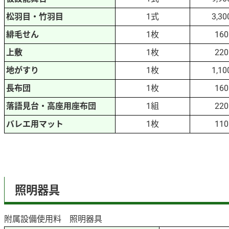
松羽目・竹羽目
1式
3,3
緋毛せん
1枚
16
上敷
1枚
22
地がすり
1枚
1,1
長布団
1枚
16
落語見台・高座用座布団
1組
22
バレエ用マット
1枚
11
照明器具
附属設備使用料 照明器具