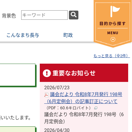
検
・背景色
索
キ
こんなまち長与
町政
ー
ワ
ー
もっと見る（全2件）
ド
重要なお知らせ
2026/07/23
議会だより 令和8年7月発行 198号
（6月定例会）の記事訂正について
（PDF：60.6キロバイト）
議会だより 令和8年7月発行 198号（6
願いいたします。
月定例会）
2026/04/30