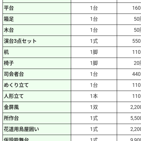
平台
1台
16
箱足
1台
50
木台
1台
50
演台3点セット
1式
55
机
1脚
11
椅子
1脚
20
司会者台
1台
44
めくり立て
1台
11
人形立て
1本
11
金屏風
1双
2,2
所作台
1式
5,5
花道用鳥屋囲い
1式
2,2
仮設能舞台
1式
9,9