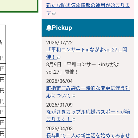
新たな防災気象情報の運用が始まりま
す
Pickup
2026/07/22
時
「平和コンサートinながよvol.27」開
催！
0円
8月9日「平和コンサートinながよ
0円
vol.27」開催！
0円
2026/06/04
町指定ごみ袋の一時的な変更に伴う対
0円
応について
0円
2026/01/09
0円
ながさきカップル応援パスポートが始
まります！
0円
2026/04/03
0円
長与町で二人の新生活を始めてみませ