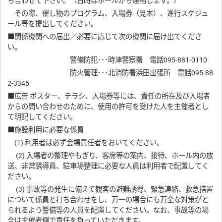
ち合わせて下さい。（日時はホールから連絡します。）
その際、催し物のプログラム、入場券（見本）、進行スケジュ
ール等を提出してください。
■関係機関への届出／必要に応じて次の機関に届け出てくださ
い。
警備防犯･･･時津警察署 電話095-881-0110
防火管理･･･北消防署浜田出張所 電話095-88
2-3345
■広告 ポスター、チラシ、入場券等には、責任の所在及び入場者
からの問い合わせのために、使用の許可を受けた人を主催者とし
て明記してください。
■施設利用に必要な係員
(1) 利用者は必ず会場責任者をおいてください。
(2) 入場者の整理やもぎり、客席等の案内、接待、ホール内の放
送、非常誘導員、駐車場整理に必要な人員は利用者で配置してく
ださい。
(3) 事故等の発生に備えて観客の避難誘導、緊急連絡、救急措置
について係員と打ち合わせをし、万一の場合にも万全な対策がと
られるよう警備等の人員を配置してください。なお、事故等の場
合は主催者側で責任を負っていただきます。