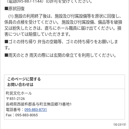
（電話095-887-1144）の許可を受けてください。
■原状回復
(1) 施設の利用終了後は、施設及び付属設備等を原状に回復し、
係員の点検を受けてください。 施設及び付属設備、備品等を破損
又は紛失したときは、直ちにホール職員に届け出てください。損
害については賠償していただきます。
■ゴミの持ち帰り 弁当の空箱等、ゴミの持ち帰りをお願いしま
す。
■雨天のとき 雨天の際には玄関の傘立てを利用してください。
このページに関する
お問い合わせは
町民文化ホール
〒851-2126
長崎県西彼杵郡長与町吉無田郷73番地1
電話番号：
095-883-8731
Fax：095-883-8065
（ID:2315）