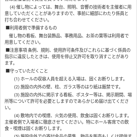
(4) 催し物によっては、舞台、照明、音響の技術者を主催者に用
意していただくことがありますので、事前に細部にわたり係員と
打ち合わせてください。
■利用者側で準備するもの
催し物の看板、舞台装飾品、事務用品、お茶の葉等は利用者で
用意してください。
■注意事項 条例、規則、使用許可条件及びこれらに基づく係員の
指示に違反したときは、使用を停止又許可を取り消すことがあり
ます。
■守っていただくこと
(1) ホールの収容人員を超える入場は、固くお断りします。
(2) 施設の内外の壁、柱、ガラス等のはり紙は厳禁です。
(3) 施設の内外に掲示する看板、ポスター等は、掲示期間、場
所等について許可を必要としますのであらかじめ届け出てくださ
い。
(4) 敷地内での喫煙、火気の使用、飲食は固くお断りします。
主催者側で入場者に徹底させてください。特にホール客席での飲
食・喫煙は固くお断りします。
(5) 施設内外での寄付金品の募集、物品を販売もしくは提供す