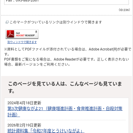
Fax：095-883-2061
（ID:236）
このマークがついているリンクは別ウインドウで開きます
別ウィンドウで開きます
※資料としてPDFファイルが添付されている場合は、
Adobe Acrobat(R)
が必要で
す。
PDF書類をご覧になる場合は、
Adobe Reader
が必要です。正しく表示されない
場合、最新バージョンをご利用ください。
このページを見ている人は、こんなページも見ていま
す。
2024年4月18日更新
第3次健康ながよ21（健康増進計画・食育推進計画・自殺対策
計画）
2026年2月19日更新
統計資料集「令和7年度とうけいながよ」