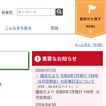
検
・背景色
索
キ
こんなまち長与
町政
ー
ワ
ー
もっと見る（全3件）
ド
重要なお知らせ
2026/07/23
議会だより 令和8年7月発行 198号
（6月定例会）の記事訂正について
師
（PDF：60.6キロバイト）
毎
議会だより 令和8年7月発行 198号（6
月定例会）
2026/04/30