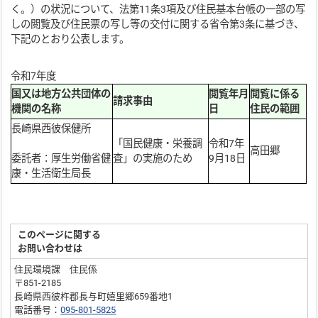
く。）の状況について、法第11条3項及び住民基本台帳の一部の写
しの閲覧及び住民票の写し等の交付に関する省令第3条に基づき、
下記のとおり公表します。
令和7年度
国又は地方公共団体の
閲覧年月
閲覧に係る
請求事由
機関の名称
日
住民の範囲
長崎県西彼保健所
「国民健康・栄養調
令和7年
高田郷
委託者：厚生労働省健
査」の実施のため
9月18日
康・生活衛生局長
このページに関する
お問い合わせは
住民環境課 住民係
〒851-2185
長崎県西彼杵郡長与町嬉里郷659番地1
電話番号：
095-801-5825