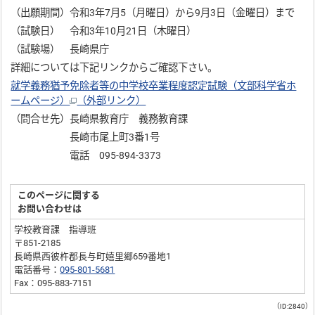
（出願期間）令和3年7月5（月曜日）から9月3日（金曜日）まで
（試験日） 令和3年10月21日（木曜日）
（試験場） 長崎県庁
詳細については下記リンクからご確認下さい。
就学義務猶予免除者等の中学校卒業程度認定試験（文部科学省ホ
ームページ）
（外部リンク）
（問合せ先）長崎県教育庁 義務教育課
長崎市尾上町3番1号
電話 095-894-3373
このページに関する
お問い合わせは
学校教育課 指導班
〒851-2185
長崎県西彼杵郡長与町嬉里郷659番地1
電話番号：
095-801-5681
Fax：095-883-7151
（ID:2840）