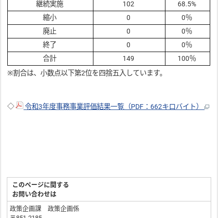
継続実施
102
68.5%
縮小
0
0％
廃止
0
0％
終了
0
0％
合計
149
100％
※割合は、小数点以下第2位を四捨五入しています。
◇
令和3年度事務事業評価結果一覧（PDF：662キロバイト）
このページに関する
お問い合わせは
政策企画課 政策企画係
〒851-2185