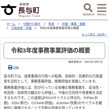
ホーム
分類から探す
町政
計画・事業・施策
行政改革・評価
令和3年度事務事業評価の概要
もっと見る（全2件）
令和3年度事務事業評価の概要
最終更新日：
2021年10月1日
印刷
長与町では、成果重視の行政への転換、効率的・効果的な行政運
営を目的として、事務事業評価、施策評価を実施しています。
事務事業評価とは、町が行っている各種の事務事業を、妥当性・
有効性・効率性の観点から評価し、今後の方向性や改善策を決定
するものです。この過程はPDCAサイクルと呼ばれ、P(Plan:計
画)、D(Do:実行)、C(Check:評価)、A(Action:改善)のサイクルを継
続的に循環させることで不断の改善を図っていきます。