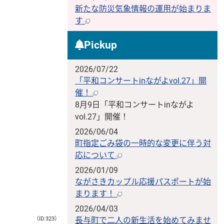
新たな防災気象情報の運用が始まりま
す
Pickup
2026/07/22
「平和コンサートinながよvol.27」開
催！
8月9日「平和コンサートinながよ
vol.27」開催！
2026/06/04
町指定ごみ袋の一時的な変更に伴う対
応について
2026/01/09
ながさきカップル応援パスポートが始
まります！
2026/04/03
（ID:323）
長与町で二人の新生活を始めてみませ