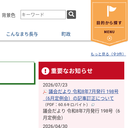
検
・背景色
索
キ
こんなまち長与
町政
ー
ワ
ー
もっと見る（全3件）
ド
重要なお知らせ
2026/07/23
議会だより 令和8年7月発行 198号
（6月定例会）の記事訂正について
（PDF：60.6キロバイト）
議会だより 令和8年7月発行 198号（6
月定例会）
2026/04/30