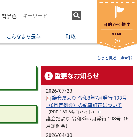
検
・背景色
索
キ
こんなまち長与
町政
ー
ワ
ー
もっと見る（全4件）
ド
重要なお知らせ
2026/07/23
議会だより 令和8年7月発行 198号
（6月定例会）の記事訂正について
（PDF：60.6キロバイト）
議会だより 令和8年7月発行 198号（6
月定例会）
2026/04/30