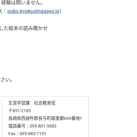
・経験は問いません。
ス：
oubo.kyoiku@nagayo.jp
）
とした絵本の読み聞かせ
ださい。
生涯学習課 社会教育班
〒851-2185
長崎県西彼杵郡長与町嬉里郷659番地1
電話番号：
095-801-5682
Fax：095-883-7151