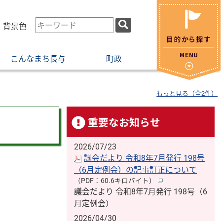
検
・背景色
索
キ
こんなまち長与
町政
ー
ワ
ー
もっと見る（全2件）
ド
重要なお知らせ
2026/07/23
議会だより 令和8年7月発行 198号
（6月定例会）の記事訂正について
（PDF：60.6キロバイト）
議会だより 令和8年7月発行 198号（6
月定例会）
2026/04/30