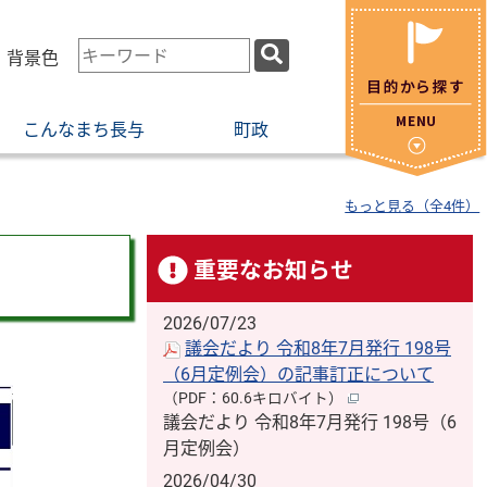
検
・背景色
索
キ
こんなまち長与
町政
ー
ワ
ー
もっと見る（全4件）
ド
重要なお知らせ
2026/07/23
議会だより 令和8年7月発行 198号
（6月定例会）の記事訂正について
（PDF：60.6キロバイト）
議会だより 令和8年7月発行 198号（6
月定例会）
2026/04/30