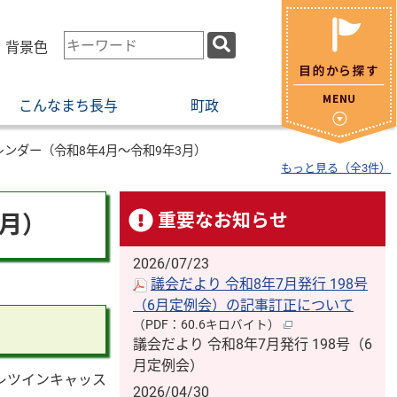
検
・背景色
索
キ
こんなまち長与
町政
ー
ワ
ー
ンダー（令和8年4月～令和9年3月）
もっと見る（全3件）
ド
重要なお知らせ
3月）
2026/07/23
議会だより 令和8年7月発行 198号
（6月定例会）の記事訂正について
（PDF：60.6キロバイト）
議会だより 令和8年7月発行 198号（6
月定例会）
レツインキャッス
2026/04/30