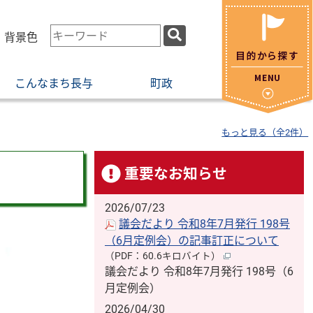
検
・背景色
索
キ
こんなまち長与
町政
ー
ワ
ー
もっと見る（全2件）
ド
重要なお知らせ
2026/07/23
議会だより 令和8年7月発行 198号
（6月定例会）の記事訂正について
（PDF：60.6キロバイト）
議会だより 令和8年7月発行 198号（6
月定例会）
2026/04/30