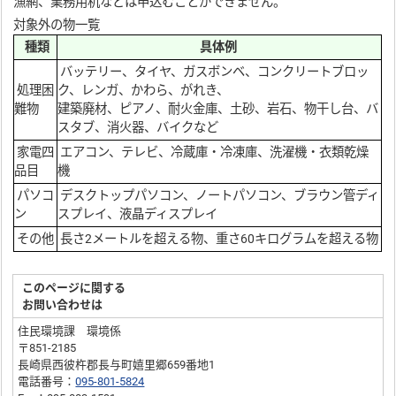
漁網、業務用机などは申込むことができません。
対象外の物一覧
種類
具体例
バッテリー、タイヤ、ガスボンベ、コンクリートブロッ
処理困
ク、レンガ、かわら、がれき、
難物
建築廃材、ピアノ、耐火金庫、土砂、岩石、物干し台、バ
スタブ、消火器、バイクなど
家電四
エアコン、テレビ、冷蔵庫・冷凍庫、洗濯機・衣類乾燥
品目
機
パソコ
デスクトップパソコン、ノートパソコン、ブラウン管ディ
ン
スプレイ、液晶ディスプレイ
その他
長さ2メートルを超える物、重さ60キログラムを超える物
このページに関する
お問い合わせは
住民環境課 環境係
〒851-2185
長崎県西彼杵郡長与町嬉里郷659番地1
電話番号：
095-801-5824