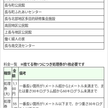
長与町公民館
長与町ふれあいセンター
長与北部地区多目的研修集会施設
高田地区公民館
上長与地区公民館
働く婦人の家
長与南交流センター
料金一覧
※捨てる物1つにつき処理券が1枚必要です
金
種類
備考
額
処理
1,1
一番長い箇所が1メートル超から2メートル未満まで、ま
券
00
たは重さ30キログラム超から60キログラム未満まで
(大)
円
処理
55
一番長い箇所が1メートル以下まで、かつ重さ30キログ
券