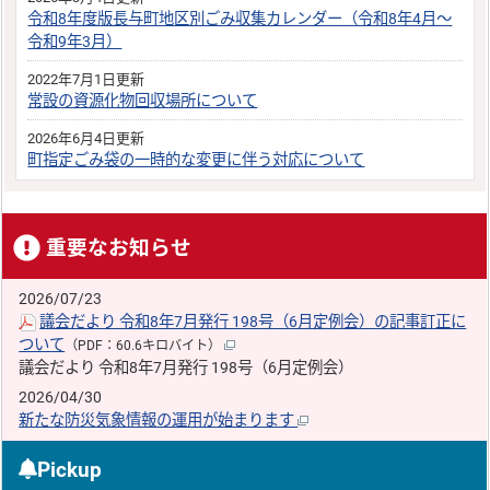
令和8年度版長与町地区別ごみ収集カレンダー（令和8年4月～
令和9年3月）
2022年7月1日更新
常設の資源化物回収場所について
2026年6月4日更新
町指定ごみ袋の一時的な変更に伴う対応について
重要なお知らせ
2026/07/23
議会だより 令和8年7月発行 198号（6月定例会）の記事訂正に
ついて
（PDF：60.6キロバイト）
議会だより 令和8年7月発行 198号（6月定例会）
2026/04/30
新たな防災気象情報の運用が始まります
Pickup