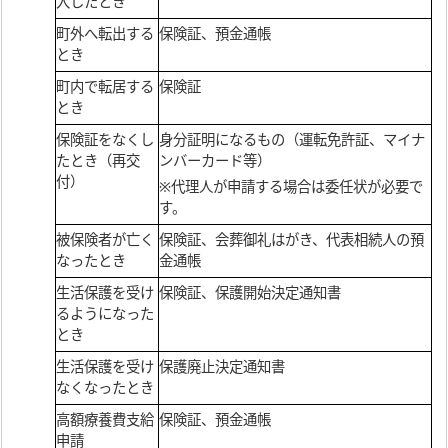
入したとき
町外へ転出する
保険証、預金通帳
とき
町内で転居する
保険証
とき
保険証をなくし
身分証明になるもの（運転免許証、マイナ
たとき（再交
ンバーカード等）
付）
※代理人が申請する場合は委任状が必要で
す。
被保険者が亡く
保険証、会葬御礼はがき、代表相続人の預
なったとき
金通帳
生活保護を受け
保険証、保護開始決定通知書
るようになった
とき
生活保護を受け
保護廃止決定通知書
なくなったとき
高額療養費支給
保険証、預金通帳
申請