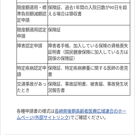
限度額適用・標
保険証、過去1年間の入院日数が90日を超
準負担額減額認
える場合は領収書
定申請
限度額適用認定
保険証
申請
障害認定申請
障害者手帳、加入している保険の資格喪失
証明書（国民健康保険に加入している方は
国保の保険証）
特定疾病認定申
保険証、特定疾病療養に関する医師の意見
請
書
交通事故があっ
保険証、事故証明書、被害届、事故発生状
たとき
況報告書
各種申請書の様式は
長崎県後期高齢者医療広域連合のホー
ムページ(外部サイトリンク)
でご確認ください。