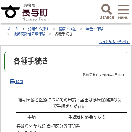
ホーム
分類から探す
健康・福祉
年金・保険
後期高齢者医療保険
各種手続き
もっと見る（全2件）
各種手続き
最終更新日：
2021年3月30日
印刷
後期高齢者医療についての申請・届出は健康保険課の窓口
で手続きください。
事項
手続きに必要なもの
長崎県外から転
負担区分等証明書