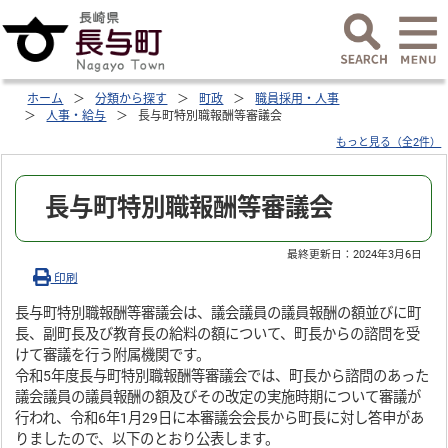
ホーム
分類から探す
町政
職員採用・人事
人事・給与
長与町特別職報酬等審議会
もっと見る（全2件）
長与町特別職報酬等審議会
最終更新日：
2024年3月6日
印刷
長与町特別職報酬等審議会は、議会議員の議員報酬の額並びに町
長、副町長及び教育長の給料の額について、町長からの諮問を受
けて審議を行う附属機関です。
令和5年度長与町特別職報酬等審議会では、町長から諮問のあった
議会議員の議員報酬の額及びその改定の実施時期について審議が
行われ、令和6年1月29日に本審議会会長から町長に対し答申があ
りましたので、以下のとおり公表します。